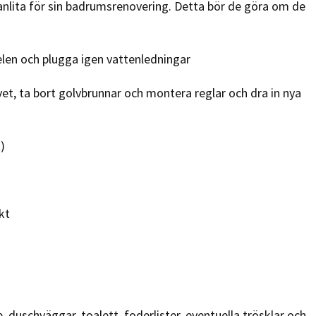
anlita för sin badrumsrenovering. Detta bör de göra om de
elen och plugga igen vattenledningar
et, ta bort golvbrunnar och montera reglar och dra in nya
)
kt
 duschväggar, toalett, foderlister, eventuella trösklar och