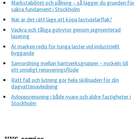
Markstabilitet och pålning – så lägger du grunden för
säkra fundament i Stockholm
När är det rätt läge att köpa lastväxlarflak?
Vackra och tåliga golvytor genom pigmenterad
lasering
Är marken redo för tunga laster vid industriellt
byggande
Samordning mellan hantverksgrupper – nyckeln till
ett smidigt renoveringsflöde
Rätt fall och lutning gör hela skillnaden för din
dagvattenavledning
Avloppsrensning i både nyare och äldre fastigheter i
Stockholm