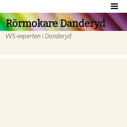
HEM
RÖRSERVICE
Rörmokare Danderyd
JOUR
VVS-experten i Danderyd