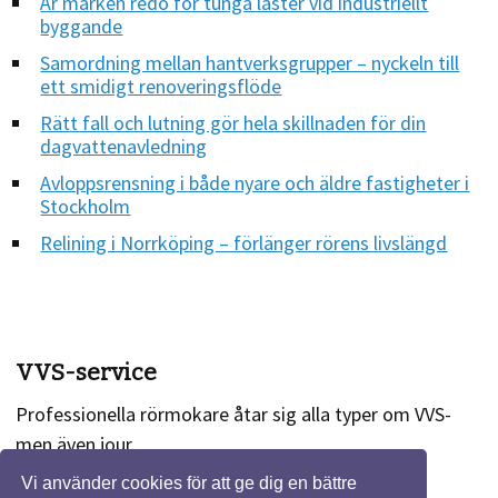
Är marken redo för tunga laster vid industriellt
byggande
Samordning mellan hantverksgrupper – nyckeln till
ett smidigt renoveringsflöde
Rätt fall och lutning gör hela skillnaden för din
dagvattenavledning
Avloppsrensning i både nyare och äldre fastigheter i
Stockholm
Relining i Norrköping – förlänger rörens livslängd
VVS-service
Professionella rörmokare åtar sig alla typer om VVS-
men även jour.
Vi använder cookies för att ge dig en bättre