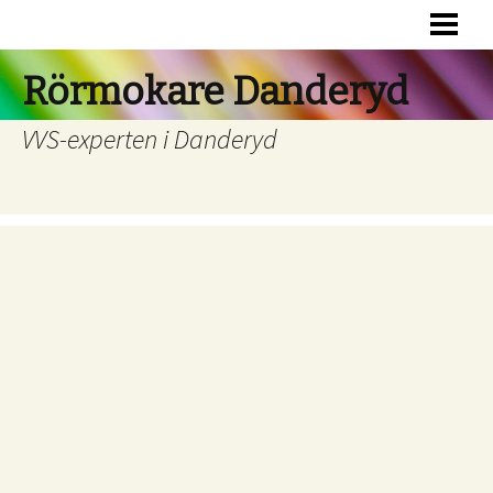
HEM
RÖRSERVICE
Rörmokare Danderyd
JOUR
VVS-experten i Danderyd