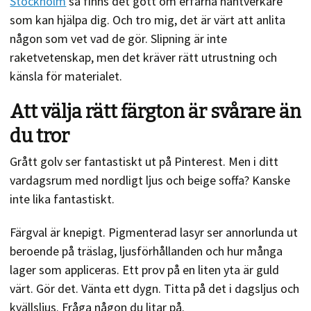
Stockholm
så finns det gott om erfarna hantverkare
som kan hjälpa dig. Och tro mig, det är värt att anlita
någon som vet vad de gör. Slipning är inte
raketvetenskap, men det kräver rätt utrustning och
känsla för materialet.
Att välja rätt färgton är svårare än
du tror
Grått golv ser fantastiskt ut på Pinterest. Men i ditt
vardagsrum med nordligt ljus och beige soffa? Kanske
inte lika fantastiskt.
Färgval är knepigt. Pigmenterad lasyr ser annorlunda ut
beroende på träslag, ljusförhållanden och hur många
lager som appliceras. Ett prov på en liten yta är guld
värt. Gör det. Vänta ett dygn. Titta på det i dagsljus och
kvällsljus. Fråga någon du litar på.