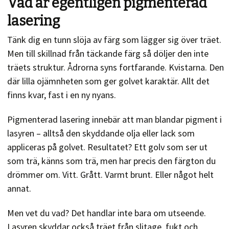
Vad är egentligen pigmenterad
lasering
Tänk dig en tunn slöja av färg som lägger sig över träet.
Men till skillnad från täckande färg så döljer den inte
träets struktur. Ådrorna syns fortfarande. Kvistarna. Den
där lilla ojämnheten som ger golvet karaktär. Allt det
finns kvar, fast i en ny nyans.
Pigmenterad lasering innebär att man blandar pigment i
lasyren – alltså den skyddande olja eller lack som
appliceras på golvet. Resultatet? Ett golv som ser ut
som trä, känns som trä, men har precis den färgton du
drömmer om. Vitt. Grått. Varmt brunt. Eller något helt
annat.
Men vet du vad? Det handlar inte bara om utseende.
Lasyren skyddar också träet från slitage, fukt och