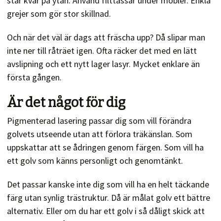
står kvar på ytan. Använd filttassar under möbler. Enkla
grejer som gör stor skillnad.
Och när det väl är dags att fräscha upp? Då slipar man
inte ner till råträet igen. Ofta räcker det med en lätt
avslipning och ett nytt lager lasyr. Mycket enklare än
första gången.
Är det något för dig
Pigmenterad lasering passar dig som vill förändra
golvets utseende utan att förlora träkänslan. Som
uppskattar att se ådringen genom färgen. Som vill ha
ett golv som känns personligt och genomtänkt.
Det passar kanske inte dig som vill ha en helt täckande
färg utan synlig trästruktur. Då är målat golv ett bättre
alternativ. Eller om du har ett golv i så dåligt skick att