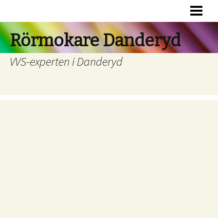
HEM
RÖRSERVICE
Rörmokare Danderyd
JOUR
VVS-experten i Danderyd