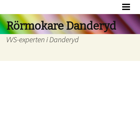
HEM
RÖRSERVICE
Rörmokare Danderyd
JOUR
VVS-experten i Danderyd